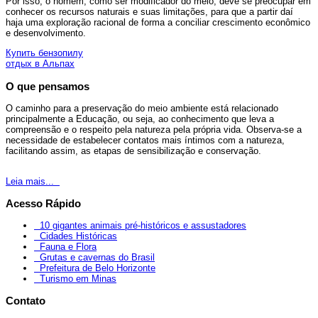
Por isso, o homem, como ser modificador do meio, deve se preocupar em
conhecer os recursos naturais e suas limitações, para que a partir daí
haja uma exploração racional de forma a conciliar crescimento econômico
e desenvolvimento.
Купить бензопилу
отдых в Альпах
O que pensamos
O caminho para a preservação do meio ambiente está relacionado
principalmente a Educação, ou seja, ao conhecimento que leva a
compreensão e o respeito pela natureza pela própria vida. Observa-se a
necessidade de estabelecer contatos mais íntimos com a natureza,
facilitando assim, as etapas de sensibilização e conservação.
Leia mais...
Acesso Rápido
10 gigantes animais pré-históricos e assustadores
Cidades Históricas
Fauna e Flora
Grutas e cavernas do Brasil
Prefeitura de Belo Horizonte
Turismo em Minas
Contato