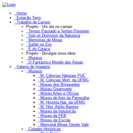
Home
Estação Terra
Trabalho de Campo
Projeto - Um dia no campo
Tempo Passado e Tempo Presente
Sob os Domínios da Natureza
Memórias de Minas
Safári no Zoo
É do Caraça
Projeto - Divulgue essa ideia
Museus
O Fantástico Mundo das Águas
Galeria de Imagens
Museus
M. Ciências Naturais PUC
M. Ciências Morf. da UFMG
Museu dos Brinquedos
Museu Giramundo
Museu Artes e Ofícios
Museu de Arte da Pampulha
M. História Nat. da UFMG
M. Hist. Abílio Barreto
Museu da Inquisição
Museu da FEB
Museu da Escola
Memorial Minas Gerais Vale
Cidades Históricas