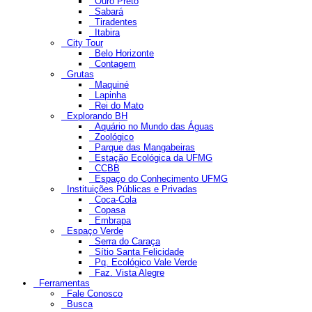
Ouro Preto
Sabará
Tiradentes
Itabira
City Tour
Belo Horizonte
Contagem
Grutas
Maquiné
Lapinha
Rei do Mato
Explorando BH
Aquário no Mundo das Águas
Zoológico
Parque das Mangabeiras
Estação Ecológica da UFMG
CCBB
Espaço do Conhecimento UFMG
Instituições Públicas e Privadas
Coca-Cola
Copasa
Embrapa
Espaço Verde
Serra do Caraça
Sítio Santa Felicidade
Pq. Ecológico Vale Verde
Faz. Vista Alegre
Ferramentas
Fale Conosco
Busca