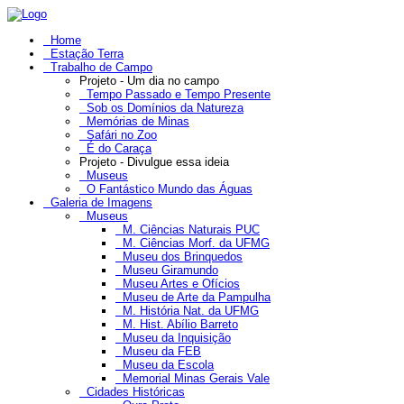
Home
Estação Terra
Trabalho de Campo
Projeto - Um dia no campo
Tempo Passado e Tempo Presente
Sob os Domínios da Natureza
Memórias de Minas
Safári no Zoo
É do Caraça
Projeto - Divulgue essa ideia
Museus
O Fantástico Mundo das Águas
Galeria de Imagens
Museus
M. Ciências Naturais PUC
M. Ciências Morf. da UFMG
Museu dos Brinquedos
Museu Giramundo
Museu Artes e Ofícios
Museu de Arte da Pampulha
M. História Nat. da UFMG
M. Hist. Abílio Barreto
Museu da Inquisição
Museu da FEB
Museu da Escola
Memorial Minas Gerais Vale
Cidades Históricas