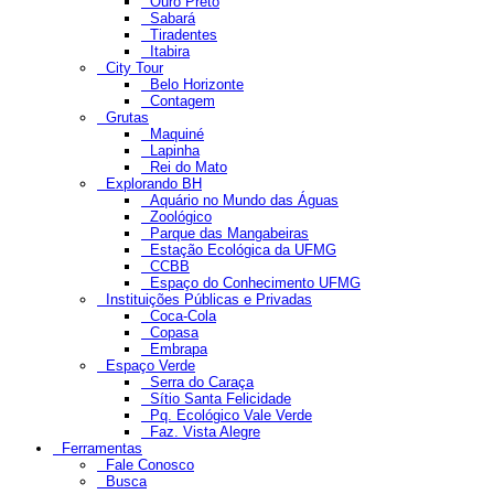
Ouro Preto
Sabará
Tiradentes
Itabira
City Tour
Belo Horizonte
Contagem
Grutas
Maquiné
Lapinha
Rei do Mato
Explorando BH
Aquário no Mundo das Águas
Zoológico
Parque das Mangabeiras
Estação Ecológica da UFMG
CCBB
Espaço do Conhecimento UFMG
Instituições Públicas e Privadas
Coca-Cola
Copasa
Embrapa
Espaço Verde
Serra do Caraça
Sítio Santa Felicidade
Pq. Ecológico Vale Verde
Faz. Vista Alegre
Ferramentas
Fale Conosco
Busca