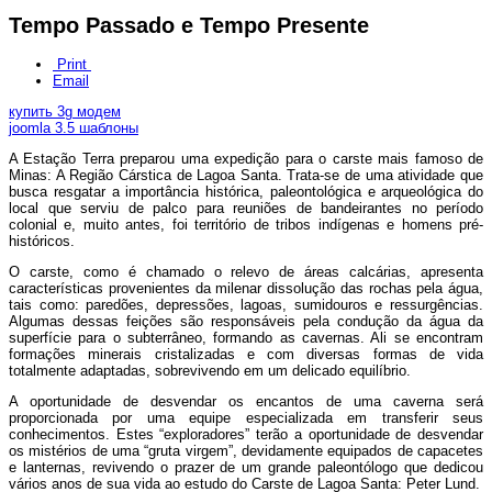
Tempo Passado e Tempo Presente
Print
Email
купить 3g модем
joomla 3.5 шаблоны
A Estação Terra preparou uma expedição para o carste mais famoso de
Minas: A Região Cárstica de Lagoa Santa. Trata-se de uma atividade que
busca resgatar a importância histórica, paleontológica e arqueológica do
local que serviu de palco para reuniões de bandeirantes no período
colonial e, muito antes, foi território de tribos indígenas e homens pré-
históricos.
O carste, como é chamado o relevo de áreas calcárias, apresenta
características provenientes da milenar dissolução das rochas pela água,
tais como: paredões, depressões, lagoas, sumidouros e ressurgências.
Algumas dessas feições são responsáveis pela condução da água da
superfície para o subterrâneo, formando as cavernas. Ali se encontram
formações minerais cristalizadas e com diversas formas de vida
totalmente adaptadas, sobrevivendo em um delicado equilíbrio.
A oportunidade de desvendar os encantos de uma caverna será
proporcionada por uma equipe especializada em transferir seus
conhecimentos. Estes “exploradores” terão a oportunidade de desvendar
os mistérios de uma “gruta virgem”, devidamente equipados de capacetes
e lanternas, revivendo o prazer de um grande paleontólogo que dedicou
vários anos de sua vida ao estudo do Carste de Lagoa Santa: Peter Lund.