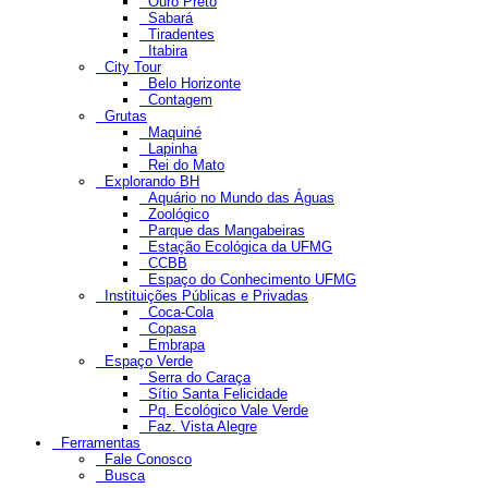
Ouro Preto
Sabará
Tiradentes
Itabira
City Tour
Belo Horizonte
Contagem
Grutas
Maquiné
Lapinha
Rei do Mato
Explorando BH
Aquário no Mundo das Águas
Zoológico
Parque das Mangabeiras
Estação Ecológica da UFMG
CCBB
Espaço do Conhecimento UFMG
Instituições Públicas e Privadas
Coca-Cola
Copasa
Embrapa
Espaço Verde
Serra do Caraça
Sítio Santa Felicidade
Pq. Ecológico Vale Verde
Faz. Vista Alegre
Ferramentas
Fale Conosco
Busca