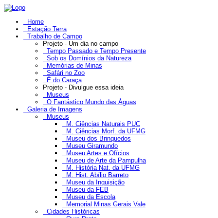
Home
Estação Terra
Trabalho de Campo
Projeto - Um dia no campo
Tempo Passado e Tempo Presente
Sob os Domínios da Natureza
Memórias de Minas
Safári no Zoo
É do Caraça
Projeto - Divulgue essa ideia
Museus
O Fantástico Mundo das Águas
Galeria de Imagens
Museus
M. Ciências Naturais PUC
M. Ciências Morf. da UFMG
Museu dos Brinquedos
Museu Giramundo
Museu Artes e Ofícios
Museu de Arte da Pampulha
M. História Nat. da UFMG
M. Hist. Abílio Barreto
Museu da Inquisição
Museu da FEB
Museu da Escola
Memorial Minas Gerais Vale
Cidades Históricas