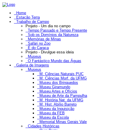
Home
Estação Terra
Trabalho de Campo
Projeto - Um dia no campo
Tempo Passado e Tempo Presente
Sob os Domínios da Natureza
Memórias de Minas
Safári no Zoo
É do Caraça
Projeto - Divulgue essa ideia
Museus
O Fantástico Mundo das Águas
Galeria de Imagens
Museus
M. Ciências Naturais PUC
M. Ciências Morf. da UFMG
Museu dos Brinquedos
Museu Giramundo
Museu Artes e Ofícios
Museu de Arte da Pampulha
M. História Nat. da UFMG
M. Hist. Abílio Barreto
Museu da Inquisição
Museu da FEB
Museu da Escola
Memorial Minas Gerais Vale
Cidades Históricas