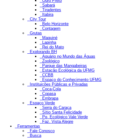
Ouro Preto
Sabará
Tiradentes
Itabira
City Tour
Belo Horizonte
Contagem
Grutas
Maquiné
Lapinha
Rei do Mato
Explorando BH
Aquário no Mundo das Águas
Zoológico
Parque das Mangabeiras
Estação Ecológica da UFMG
CCBB
Espaço do Conhecimento UFMG
Instituições Públicas e Privadas
Coca-Cola
Copasa
Embrapa
Espaço Verde
Serra do Caraça
Sítio Santa Felicidade
Pq. Ecológico Vale Verde
Faz. Vista Alegre
Ferramentas
Fale Conosco
Busca