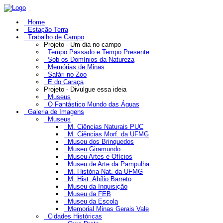
Home
Estação Terra
Trabalho de Campo
Projeto - Um dia no campo
Tempo Passado e Tempo Presente
Sob os Domínios da Natureza
Memórias de Minas
Safári no Zoo
É do Caraça
Projeto - Divulgue essa ideia
Museus
O Fantástico Mundo das Águas
Galeria de Imagens
Museus
M. Ciências Naturais PUC
M. Ciências Morf. da UFMG
Museu dos Brinquedos
Museu Giramundo
Museu Artes e Ofícios
Museu de Arte da Pampulha
M. História Nat. da UFMG
M. Hist. Abílio Barreto
Museu da Inquisição
Museu da FEB
Museu da Escola
Memorial Minas Gerais Vale
Cidades Históricas