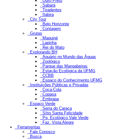
Ouro Preto
Sabará
Tiradentes
Itabira
City Tour
Belo Horizonte
Contagem
Grutas
Maquiné
Lapinha
Rei do Mato
Explorando BH
Aquário no Mundo das Águas
Zoológico
Parque das Mangabeiras
Estação Ecológica da UFMG
CCBB
Espaço do Conhecimento UFMG
Instituições Públicas e Privadas
Coca-Cola
Copasa
Embrapa
Espaço Verde
Serra do Caraça
Sítio Santa Felicidade
Pq. Ecológico Vale Verde
Faz. Vista Alegre
Ferramentas
Fale Conosco
Busca