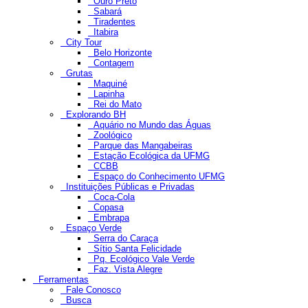
Ouro Preto
Sabará
Tiradentes
Itabira
City Tour
Belo Horizonte
Contagem
Grutas
Maquiné
Lapinha
Rei do Mato
Explorando BH
Aquário no Mundo das Águas
Zoológico
Parque das Mangabeiras
Estação Ecológica da UFMG
CCBB
Espaço do Conhecimento UFMG
Instituições Públicas e Privadas
Coca-Cola
Copasa
Embrapa
Espaço Verde
Serra do Caraça
Sítio Santa Felicidade
Pq. Ecológico Vale Verde
Faz. Vista Alegre
Ferramentas
Fale Conosco
Busca