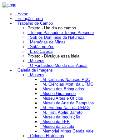
Home
Estação Terra
Trabalho de Campo
Projeto - Um dia no campo
Tempo Passado e Tempo Presente
Sob os Domínios da Natureza
Memórias de Minas
Safári no Zoo
É do Caraça
Projeto - Divulgue essa ideia
Museus
O Fantástico Mundo das Águas
Galeria de Imagens
Museus
M. Ciências Naturais PUC
M. Ciências Morf. da UFMG
Museu dos Brinquedos
Museu Giramundo
Museu Artes e Ofícios
Museu de Arte da Pampulha
M. História Nat. da UFMG
M. Hist. Abílio Barreto
Museu da Inquisição
Museu da FEB
Museu da Escola
Memorial Minas Gerais Vale
Cidades Históricas