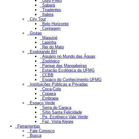
Ouro Preto
Sabará
Tiradentes
Itabira
City Tour
Belo Horizonte
Contagem
Grutas
Maquiné
Lapinha
Rei do Mato
Explorando BH
Aquário no Mundo das Águas
Zoológico
Parque das Mangabeiras
Estação Ecológica da UFMG
CCBB
Espaço do Conhecimento UFMG
Instituições Públicas e Privadas
Coca-Cola
Copasa
Embrapa
Espaço Verde
Serra do Caraça
Sítio Santa Felicidade
Pq. Ecológico Vale Verde
Faz. Vista Alegre
Ferramentas
Fale Conosco
Busca