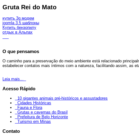
Gruta Rei do Mato
купить 3g модем
joomla 3.5 шаблоны
Купить бензопилу
отдых в Альпах
O que pensamos
O caminho para a preservação do meio ambiente está relacionado principal
estabelecer contatos mais íntimos com a natureza, facilitando assim, as 
Leia mais...
Acesso Rápido
10 gigantes animais pré-históricos e assustadores
Cidades Históricas
Fauna e Flora
Grutas e cavernas do Brasil
Prefeitura de Belo Horizonte
Turismo em Minas
Contato