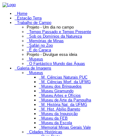
Home
Estação Terra
Trabalho de Campo
Projeto - Um dia no campo
Tempo Passado e Tempo Presente
Sob os Domínios da Natureza
Memórias de Minas
Safári no Zoo
É do Caraça
Projeto - Divulgue essa ideia
Museus
O Fantástico Mundo das Águas
Galeria de Imagens
Museus
M. Ciências Naturais PUC
M. Ciências Morf. da UFMG
Museu dos Brinquedos
Museu Giramundo
Museu Artes e Ofícios
Museu de Arte da Pampulha
M. História Nat. da UFMG
M. Hist. Abílio Barreto
Museu da Inquisição
Museu da FEB
Museu da Escola
Memorial Minas Gerais Vale
Cidades Históricas