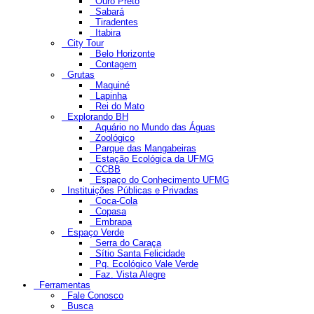
Ouro Preto
Sabará
Tiradentes
Itabira
City Tour
Belo Horizonte
Contagem
Grutas
Maquiné
Lapinha
Rei do Mato
Explorando BH
Aquário no Mundo das Águas
Zoológico
Parque das Mangabeiras
Estação Ecológica da UFMG
CCBB
Espaço do Conhecimento UFMG
Instituições Públicas e Privadas
Coca-Cola
Copasa
Embrapa
Espaço Verde
Serra do Caraça
Sítio Santa Felicidade
Pq. Ecológico Vale Verde
Faz. Vista Alegre
Ferramentas
Fale Conosco
Busca