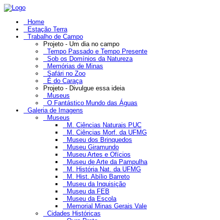
Home
Estação Terra
Trabalho de Campo
Projeto - Um dia no campo
Tempo Passado e Tempo Presente
Sob os Domínios da Natureza
Memórias de Minas
Safári no Zoo
É do Caraça
Projeto - Divulgue essa ideia
Museus
O Fantástico Mundo das Águas
Galeria de Imagens
Museus
M. Ciências Naturais PUC
M. Ciências Morf. da UFMG
Museu dos Brinquedos
Museu Giramundo
Museu Artes e Ofícios
Museu de Arte da Pampulha
M. História Nat. da UFMG
M. Hist. Abílio Barreto
Museu da Inquisição
Museu da FEB
Museu da Escola
Memorial Minas Gerais Vale
Cidades Históricas