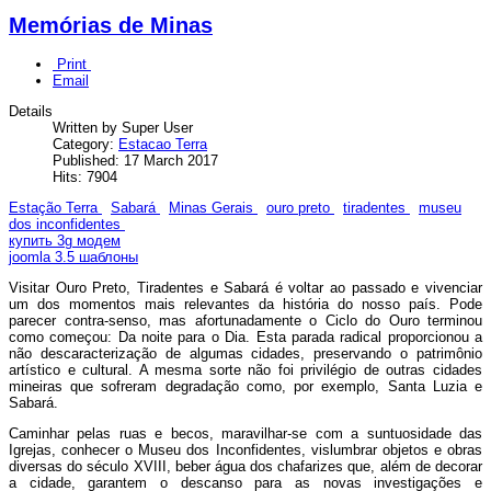
Memórias de Minas
Print
Email
Details
Written by Super User
Category:
Estacao Terra
Published: 17 March 2017
Hits: 7904
Estação Terra
Sabará
Minas Gerais
ouro preto
tiradentes
museu
dos inconfidentes
купить 3g модем
joomla 3.5 шаблоны
Visitar Ouro Preto, Tiradentes e Sabará é voltar ao passado e vivenciar
um dos momentos mais relevantes da história do nosso país. Pode
parecer contra-senso, mas afortunadamente o Ciclo do Ouro terminou
como começou: Da noite para o Dia. Esta parada radical proporcionou a
não descaracterização de algumas cidades, preservando o patrimônio
artístico e cultural. A mesma sorte não foi privilégio de outras cidades
mineiras que sofreram degradação como, por exemplo, Santa Luzia e
Sabará.
Caminhar pelas ruas e becos, maravilhar-se com a suntuosidade das
Igrejas, conhecer o Museu dos Inconfidentes, vislumbrar objetos e obras
diversas do século XVIII, beber água dos chafarizes que, além de decorar
a cidade, garantem o descanso para as novas investigações e