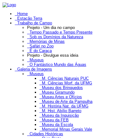
Home
Estação Terra
Trabalho de Campo
Projeto - Um dia no campo
Tempo Passado e Tempo Presente
Sob os Domínios da Natureza
Memórias de Minas
Safári no Zoo
É do Caraça
Projeto - Divulgue essa ideia
Museus
O Fantástico Mundo das Águas
Galeria de Imagens
Museus
M. Ciências Naturais PUC
M. Ciências Morf. da UFMG
Museu dos Brinquedos
Museu Giramundo
Museu Artes e Ofícios
Museu de Arte da Pampulha
M. História Nat. da UFMG
M. Hist. Abílio Barreto
Museu da Inquisição
Museu da FEB
Museu da Escola
Memorial Minas Gerais Vale
Cidades Históricas