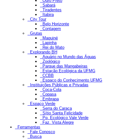
Ouro Preto
Sabará
Tiradentes
Itabira
City Tour
Belo Horizonte
Contagem
Grutas
Maquiné
Lapinha
Rei do Mato
Explorando BH
Aquário no Mundo das Águas
Zoológico
Parque das Mangabeiras
Estação Ecológica da UFMG
CCBB
Espaço do Conhecimento UFMG
Instituições Públicas e Privadas
Coca-Cola
Copasa
Embrapa
Espaço Verde
Serra do Caraça
Sítio Santa Felicidade
Pq. Ecológico Vale Verde
Faz. Vista Alegre
Ferramentas
Fale Conosco
Busca