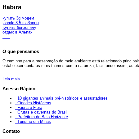
Itabira
купить 3g модем
joomla 3.5 шаблоны
Купить бензопилу
отдых в Альпах
O que pensamos
O caminho para a preservação do meio ambiente está relacionado principal
estabelecer contatos mais íntimos com a natureza, facilitando assim, as 
Leia mais...
Acesso Rápido
10 gigantes animais pré-históricos e assustadores
Cidades Históricas
Fauna e Flora
Grutas e cavernas do Brasil
Prefeitura de Belo Horizonte
Turismo em Minas
Contato