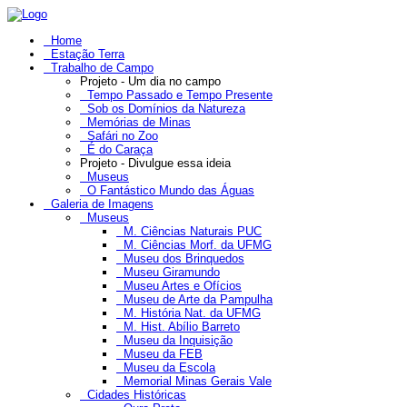
Home
Estação Terra
Trabalho de Campo
Projeto - Um dia no campo
Tempo Passado e Tempo Presente
Sob os Domínios da Natureza
Memórias de Minas
Safári no Zoo
É do Caraça
Projeto - Divulgue essa ideia
Museus
O Fantástico Mundo das Águas
Galeria de Imagens
Museus
M. Ciências Naturais PUC
M. Ciências Morf. da UFMG
Museu dos Brinquedos
Museu Giramundo
Museu Artes e Ofícios
Museu de Arte da Pampulha
M. História Nat. da UFMG
M. Hist. Abílio Barreto
Museu da Inquisição
Museu da FEB
Museu da Escola
Memorial Minas Gerais Vale
Cidades Históricas