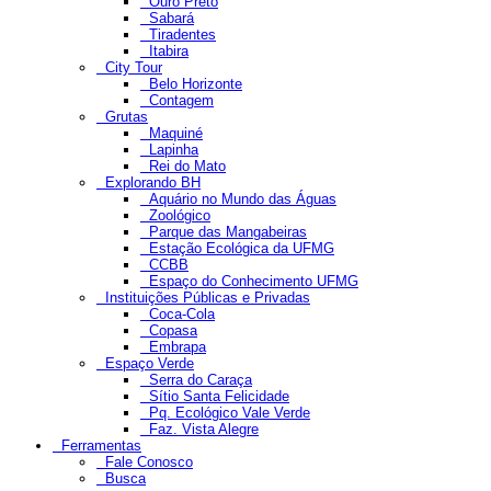
Ouro Preto
Sabará
Tiradentes
Itabira
City Tour
Belo Horizonte
Contagem
Grutas
Maquiné
Lapinha
Rei do Mato
Explorando BH
Aquário no Mundo das Águas
Zoológico
Parque das Mangabeiras
Estação Ecológica da UFMG
CCBB
Espaço do Conhecimento UFMG
Instituições Públicas e Privadas
Coca-Cola
Copasa
Embrapa
Espaço Verde
Serra do Caraça
Sítio Santa Felicidade
Pq. Ecológico Vale Verde
Faz. Vista Alegre
Ferramentas
Fale Conosco
Busca