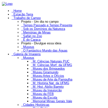
Home
Estação Terra
Trabalho de Campo
Projeto - Um dia no campo
Tempo Passado e Tempo Presente
Sob os Domínios da Natureza
Memórias de Minas
Safári no Zoo
É do Caraça
Projeto - Divulgue essa ideia
Museus
O Fantástico Mundo das Águas
Galeria de Imagens
Museus
M. Ciências Naturais PUC
M. Ciências Morf. da UFMG
Museu dos Brinquedos
Museu Giramundo
Museu Artes e Ofícios
Museu de Arte da Pampulha
M. História Nat. da UFMG
M. Hist. Abílio Barreto
Museu da Inquisição
Museu da FEB
Museu da Escola
Memorial Minas Gerais Vale
Cidades Históricas