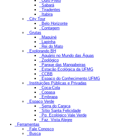
Ouro Preto
Sabará
Tiradentes
Itabira
City Tour
Belo Horizonte
Contagem
Grutas
Maquiné
Lapinha
Rei do Mato
Explorando BH
Aquário no Mundo das Águas
Zoológico
Parque das Mangabeiras
Estação Ecológica da UFMG
CCBB
Espaço do Conhecimento UFMG
Instituições Públicas e Privadas
Coca-Cola
Copasa
Embrapa
Espaço Verde
Serra do Caraça
Sítio Santa Felicidade
Pq. Ecológico Vale Verde
Faz. Vista Alegre
Ferramentas
Fale Conosco
Busca