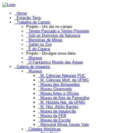
Home
Estação Terra
Trabalho de Campo
Projeto - Um dia no campo
Tempo Passado e Tempo Presente
Sob os Domínios da Natureza
Memórias de Minas
Safári no Zoo
É do Caraça
Projeto - Divulgue essa ideia
Museus
O Fantástico Mundo das Águas
Galeria de Imagens
Museus
M. Ciências Naturais PUC
M. Ciências Morf. da UFMG
Museu dos Brinquedos
Museu Giramundo
Museu Artes e Ofícios
Museu de Arte da Pampulha
M. História Nat. da UFMG
M. Hist. Abílio Barreto
Museu da Inquisição
Museu da FEB
Museu da Escola
Memorial Minas Gerais Vale
Cidades Históricas