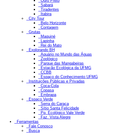
Ouro Preto
Sabará
Tiradentes
Itabira
City Tour
Belo Horizonte
Contagem
Grutas
Maquiné
Lapinha
Rei do Mato
Explorando BH
Aquário no Mundo das Águas
Zoológico
Parque das Mangabeiras
Estação Ecológica da UFMG
CCBB
Espaço do Conhecimento UFMG
Instituições Públicas e Privadas
Coca-Cola
Copasa
Embrapa
Espaço Verde
Serra do Caraça
Sítio Santa Felicidade
Pq. Ecológico Vale Verde
Faz. Vista Alegre
Ferramentas
Fale Conosco
Busca