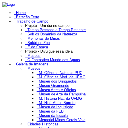
Home
Estação Terra
Trabalho de Campo
Projeto - Um dia no campo
Tempo Passado e Tempo Presente
Sob os Domínios da Natureza
Memórias de Minas
Safári no Zoo
É do Caraça
Projeto - Divulgue essa ideia
Museus
O Fantástico Mundo das Águas
Galeria de Imagens
Museus
M. Ciências Naturais PUC
M. Ciências Morf. da UFMG
Museu dos Brinquedos
Museu Giramundo
Museu Artes e Ofícios
Museu de Arte da Pampulha
M. História Nat. da UFMG
M. Hist. Abílio Barreto
Museu da Inquisição
Museu da FEB
Museu da Escola
Memorial Minas Gerais Vale
Cidades Históricas