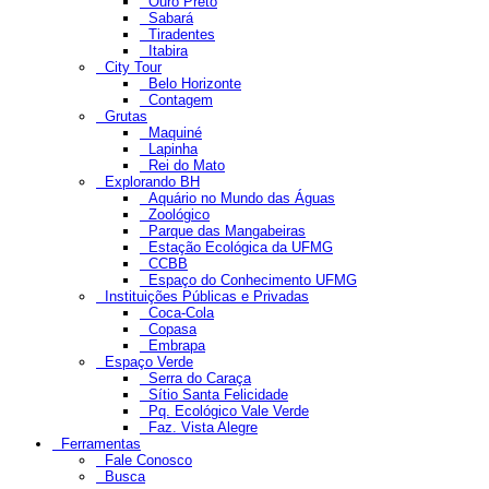
Ouro Preto
Sabará
Tiradentes
Itabira
City Tour
Belo Horizonte
Contagem
Grutas
Maquiné
Lapinha
Rei do Mato
Explorando BH
Aquário no Mundo das Águas
Zoológico
Parque das Mangabeiras
Estação Ecológica da UFMG
CCBB
Espaço do Conhecimento UFMG
Instituições Públicas e Privadas
Coca-Cola
Copasa
Embrapa
Espaço Verde
Serra do Caraça
Sítio Santa Felicidade
Pq. Ecológico Vale Verde
Faz. Vista Alegre
Ferramentas
Fale Conosco
Busca