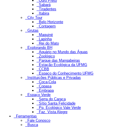
Ouro Preto
Sabará
Tiradentes
Itabira
City Tour
Belo Horizonte
Contagem
Grutas
Maquiné
Lapinha
Rei do Mato
Explorando BH
Aquário no Mundo das Águas
Zoológico
Parque das Mangabeiras
Estação Ecológica da UFMG
CCBB
Espaço do Conhecimento UFMG
Instituições Públicas e Privadas
Coca-Cola
Copasa
Embrapa
Espaço Verde
Serra do Caraça
Sítio Santa Felicidade
Pq. Ecológico Vale Verde
Faz. Vista Alegre
Ferramentas
Fale Conosco
Busca