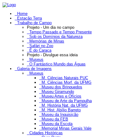
Home
Estação Terra
Trabalho de Campo
Projeto - Um dia no campo
Tempo Passado e Tempo Presente
Sob os Domínios da Natureza
Memórias de Minas
Safári no Zoo
É do Caraça
Projeto - Divulgue essa ideia
Museus
O Fantástico Mundo das Águas
Galeria de Imagens
Museus
M. Ciências Naturais PUC
M. Ciências Morf. da UFMG
Museu dos Brinquedos
Museu Giramundo
Museu Artes e Ofícios
Museu de Arte da Pampulha
M. História Nat. da UFMG
M. Hist. Abílio Barreto
Museu da Inquisição
Museu da FEB
Museu da Escola
Memorial Minas Gerais Vale
Cidades Históricas